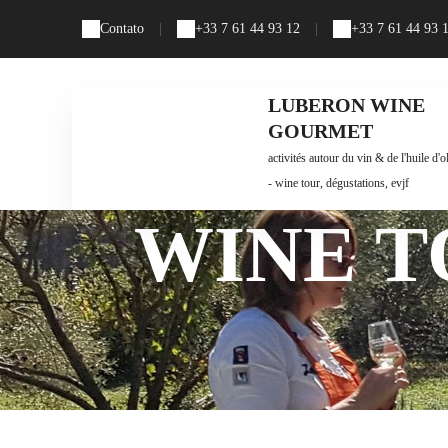
Contato
|
+33 7 61 44 93 12
|
+33 7 61 44 93 
LUBERON WINE
GOURMET
activités autour du vin & de l'huile d'o
- wine tour, dégustations, evjf
WINE TO