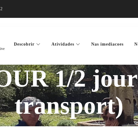
12
Descobrir
Atividades
Nas imediacoes
N
live
UR 1/2 journ
transport)