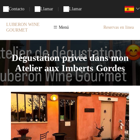
Contacto
|
Llamar
|
Llamar
LUBERON WINE
Menú
Reservas en linea
GOURMET
Dégustation privée dans mon
Atelier aux Imberts Gordes