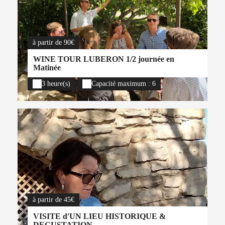
à partir de 90€
WINE TOUR LUBERON 1/2 journée en
Matinée
3 heure(s)
Capacité maximum : 6
à partir de 45€
VISITE d'UN LIEU HISTORIQUE &
DEGUSTATION