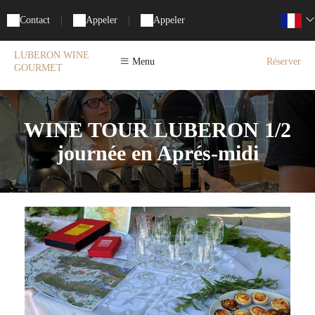
Contact
|
Appeler
|
Appeler
LUBERON WINE
Menu
Réserver
GOURMET
WINE TOUR LUBERON 1/2
journée en Aprés-midi